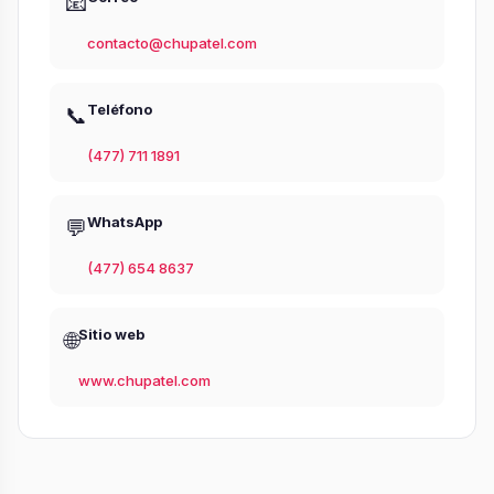
📧
contacto@chupatel.com
Teléfono
📞
(477) 711 1891
WhatsApp
💬
(477) 654 8637
Sitio web
🌐
www.chupatel.com