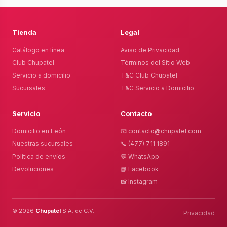
Tienda
Legal
Catálogo en línea
Aviso de Privacidad
Club Chupatel
Términos del Sitio Web
Servicio a domicilio
T&C Club Chupatel
Sucursales
T&C Servicio a Domicilio
Servicio
Contacto
Domicilio en León
📧 contacto@chupatel.com
Nuestras sucursales
📞 (477) 711 1891
Política de envíos
💬 WhatsApp
Devoluciones
📘 Facebook
📸 Instagram
© 2026
Chupatel
S.A. de C.V.
Privacidad
·